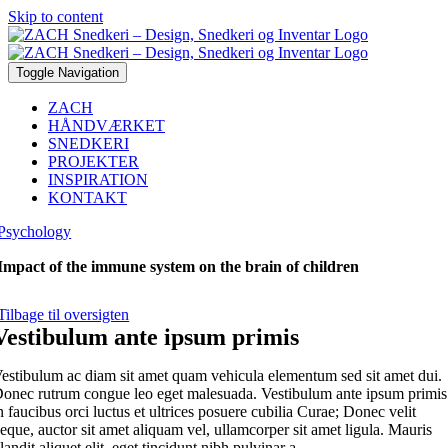
Skip to content
Toggle Navigation
ZACH
HÅNDVÆRKET
SNEDKERI
PROJEKTER
INSPIRATION
KONTAKT
Psychology
Impact of the immune system on the brain of children
Tilbage til oversigten
Vestibulum ante ipsum primis
estibulum ac diam sit amet quam vehicula elementum sed sit amet dui.
onec rutrum congue leo eget malesuada. Vestibulum ante ipsum primis
n faucibus orci luctus et ultrices posuere cubilia Curae; Donec velit
eque, auctor sit amet aliquam vel, ullamcorper sit amet ligula. Mauris
landit aliquet elit, eget tincidunt nibh pulvinar a.