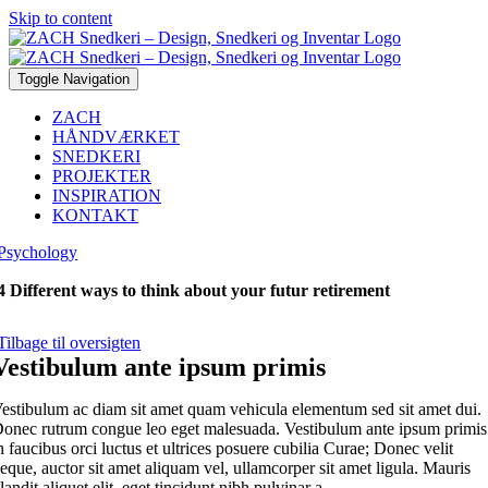
Skip to content
Toggle Navigation
ZACH
HÅNDVÆRKET
SNEDKERI
PROJEKTER
INSPIRATION
KONTAKT
Psychology
4 Different ways to think about your futur retirement
Tilbage til oversigten
Vestibulum ante ipsum primis
estibulum ac diam sit amet quam vehicula elementum sed sit amet dui.
onec rutrum congue leo eget malesuada. Vestibulum ante ipsum primis
n faucibus orci luctus et ultrices posuere cubilia Curae; Donec velit
eque, auctor sit amet aliquam vel, ullamcorper sit amet ligula. Mauris
landit aliquet elit, eget tincidunt nibh pulvinar a.